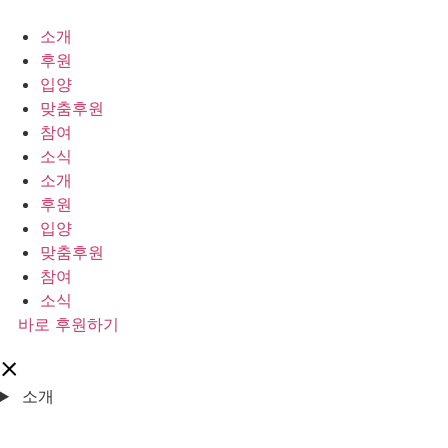
콘
텐
소개
츠
후원
로
입양
건
맞춤후원
너
참여
뛰
소식
기
소개
후원
입양
맞춤후원
참여
소식
바로 후원하기
소개