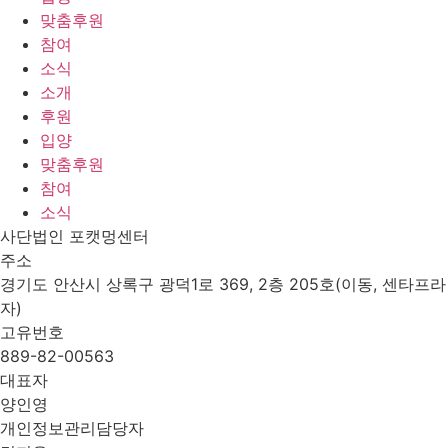
맞춤후원
참여
소식
소개
후원
입양
맞춤후원
참여
소식
사단법인 포캣멍센터
주소
경기도 안산시 상록구 광덕1로 369, 2층 205호(이동, 센타프라
자)
고유번호
889-82-00563
대표자
양인영
개인정보관리담당자