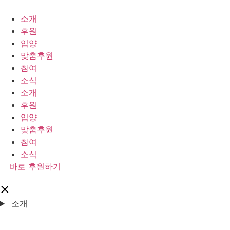
콘
텐
소개
츠
후원
로
입양
건
맞춤후원
너
참여
뛰
소식
기
소개
후원
입양
맞춤후원
참여
소식
바로 후원하기
소개