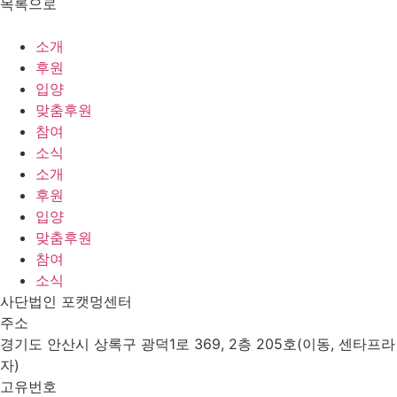
목록으로
소개
후원
입양
맞춤후원
참여
소식
소개
후원
입양
맞춤후원
참여
소식
사단법인 포캣멍센터
주소
경기도 안산시 상록구 광덕1로 369, 2층 205호(이동, 센타프라
자)
고유번호