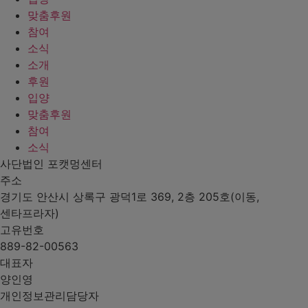
맞춤후원
참여
소식
소개
후원
입양
맞춤후원
참여
소식
사단법인 포캣멍센터
주소
경기도 안산시 상록구 광덕1로 369, 2층 205호(이동,
센타프라자)
고유번호
889-82-00563
대표자
양인영
개인정보관리담당자