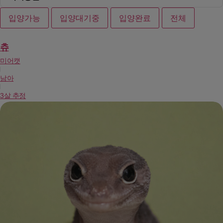
입양가능
입양대기중
입양완료
전체
츄
미어캣
남아
3살 추정