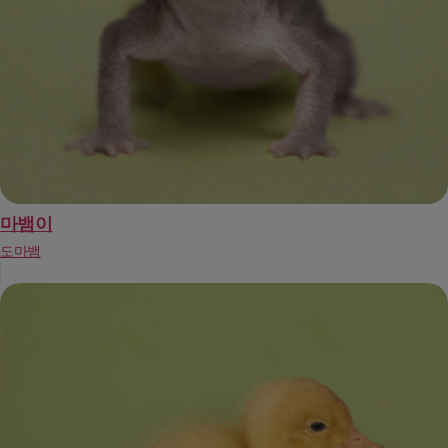
마뱀이
도마뱀