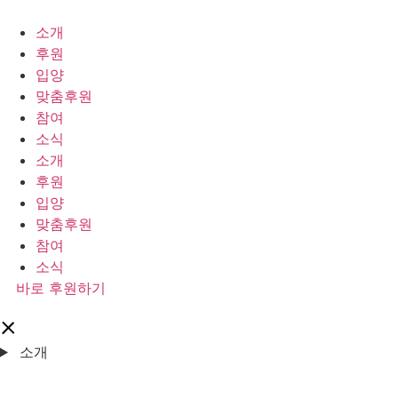
콘
텐
소개
츠
후원
로
입양
건
맞춤후원
너
참여
뛰
소식
기
소개
후원
입양
맞춤후원
참여
소식
바로 후원하기
소개