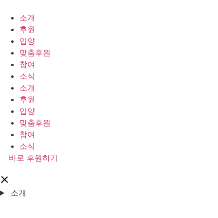
콘
텐
소개
츠
후원
로
입양
건
맞춤후원
너
참여
뛰
소식
기
소개
후원
입양
맞춤후원
참여
소식
바로 후원하기
소개