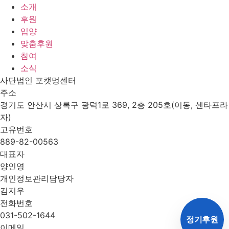
소개
후원
입양
맞춤후원
참여
소식
사단법인 포캣멍센터
주소
경기도 안산시 상록구 광덕1로 369, 2층 205호(이동, 센타프라
자)
고유번호
889-82-00563
대표자
양인영
개인정보관리담당자
김지우
전화번호
031-502-1644
정기후원
이메일