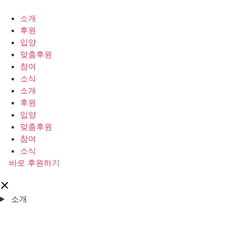
콘
텐
소개
츠
후원
로
입양
건
맞춤후원
너
참여
뛰
소식
기
소개
후원
입양
맞춤후원
참여
소식
바로 후원하기
소개