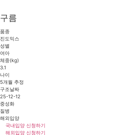
구름
품종
진도믹스
성별
여아
체중(kg)
3.1
나이
5개월 추정
구조날짜
25-12-12
중성화
질병
해외입양
국내입양 신청하기
해외입양 신청하기