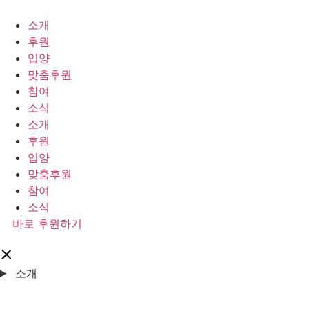
콘
텐
소개
츠
후원
로
입양
건
맞춤후원
너
참여
뛰
소식
기
소개
후원
입양
맞춤후원
참여
소식
바로 후원하기
소개