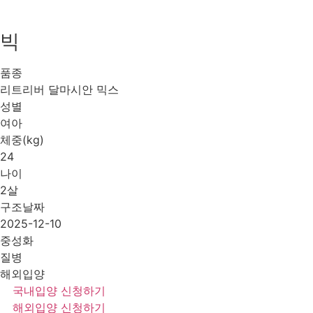
빅
품종
리트리버 달마시안 믹스
성별
여아
체중(kg)
24
나이
2살
구조날짜
2025-12-10
중성화
질병
해외입양
국내입양 신청하기
해외입양 신청하기