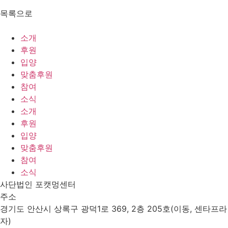
목록으로
소개
후원
입양
맞춤후원
참여
소식
소개
후원
입양
맞춤후원
참여
소식
사단법인 포캣멍센터
주소
경기도 안산시 상록구 광덕1로 369, 2층 205호(이동, 센타프라
자)