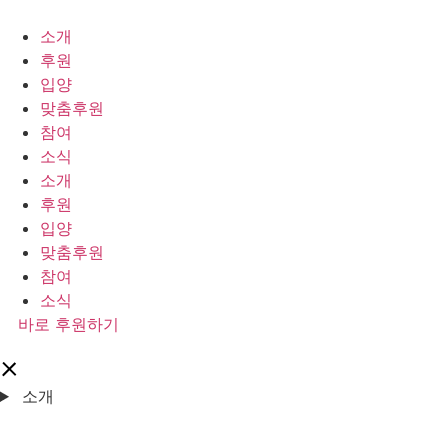
콘
텐
소개
츠
후원
로
입양
건
맞춤후원
너
참여
뛰
소식
기
소개
후원
입양
맞춤후원
참여
소식
바로 후원하기
소개