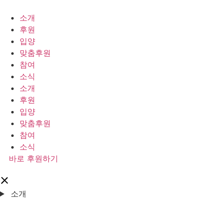
콘
텐
소개
츠
후원
로
입양
건
맞춤후원
너
참여
뛰
소식
기
소개
후원
입양
맞춤후원
참여
소식
바로 후원하기
소개