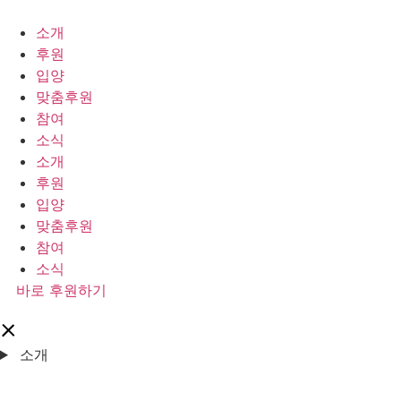
콘
텐
소개
츠
후원
로
입양
건
맞춤후원
너
참여
뛰
소식
기
소개
후원
입양
맞춤후원
참여
소식
바로 후원하기
소개