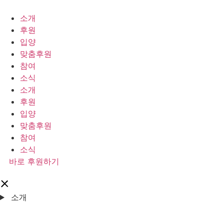
콘
텐
소개
츠
후원
로
입양
건
맞춤후원
너
참여
뛰
소식
기
소개
후원
입양
맞춤후원
참여
소식
바로 후원하기
소개