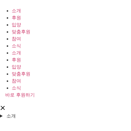
콘
텐
소개
츠
후원
로
입양
건
맞춤후원
너
참여
뛰
소식
기
소개
후원
입양
맞춤후원
참여
소식
바로 후원하기
소개