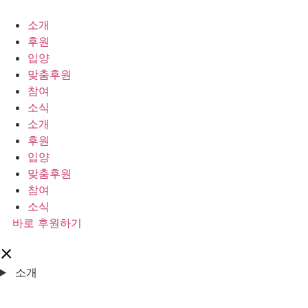
콘
텐
소개
츠
후원
로
입양
건
맞춤후원
너
참여
뛰
소식
기
소개
후원
입양
맞춤후원
참여
소식
바로 후원하기
소개