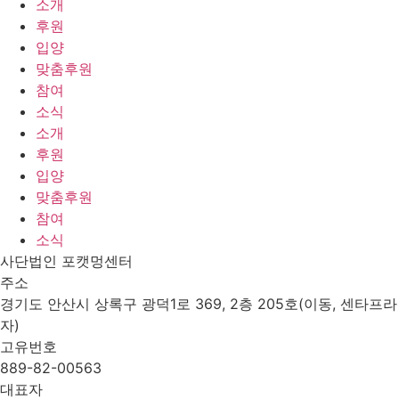
소개
후원
입양
맞춤후원
참여
소식
소개
후원
입양
맞춤후원
참여
소식
사단법인 포캣멍센터
주소
경기도 안산시 상록구 광덕1로 369, 2층 205호(이동, 센타프라
자)
고유번호
889-82-00563
대표자