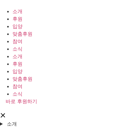
콘
텐
소개
츠
후원
로
입양
건
맞춤후원
너
참여
뛰
소식
기
소개
후원
입양
맞춤후원
참여
소식
바로 후원하기
소개