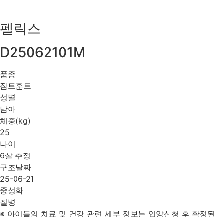
펠릭스
D25062101M
품종
잠트훈트
성별
남아
체중(kg)
25
나이
6살 추정
구조날짜
25-06-21
중성화
질병
※ 아이들의 치료 및 건강 관련 세부 정보는 입양신청 후 확정된