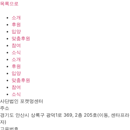
목록으로
소개
후원
입양
맞춤후원
참여
소식
소개
후원
입양
맞춤후원
참여
소식
사단법인 포캣멍센터
주소
경기도 안산시 상록구 광덕1로 369, 2층 205호(이동, 센타프라
자)
고유번호