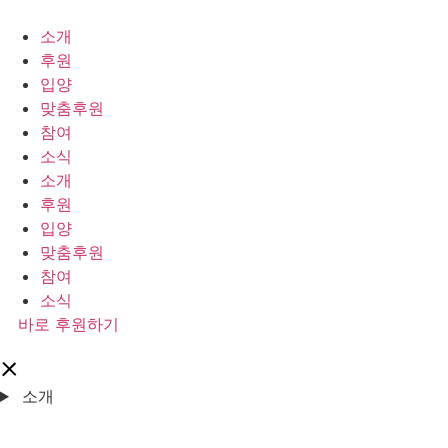
콘
텐
소개
츠
후원
로
입양
건
맞춤후원
너
참여
뛰
소식
기
소개
후원
입양
맞춤후원
참여
소식
바로 후원하기
소개