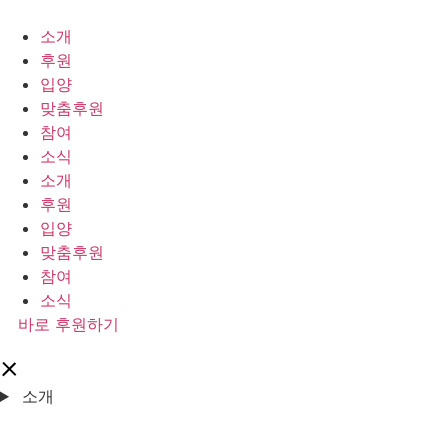
콘
텐
소개
츠
후원
로
입양
건
맞춤후원
너
참여
뛰
소식
기
소개
후원
입양
맞춤후원
참여
소식
바로 후원하기
소개